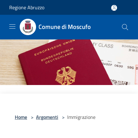
Salta al contenuto principale
Regione Abruzzo
Comune di Moscufo
Home
>
Argomenti
>
Immigrazione