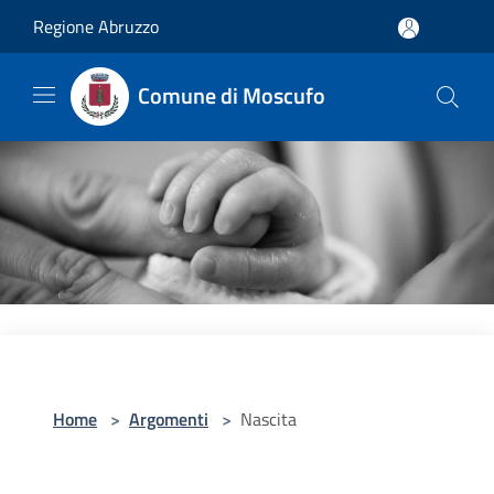
Salta al contenuto principale
Regione Abruzzo
Comune di Moscufo
Home
>
Argomenti
>
Nascita