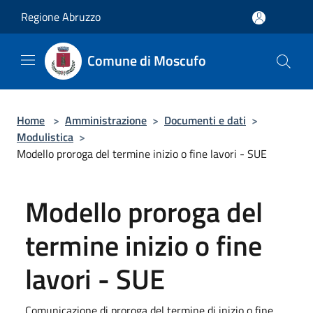
Salta al contenuto principale
Regione Abruzzo
Comune di Moscufo
Home
>
Amministrazione
>
Documenti e dati
>
Modulistica
>
Modello proroga del termine inizio o fine lavori - SUE
Modello proroga del
termine inizio o fine
lavori - SUE
Comunicazione di proroga del termine di inizio o fine