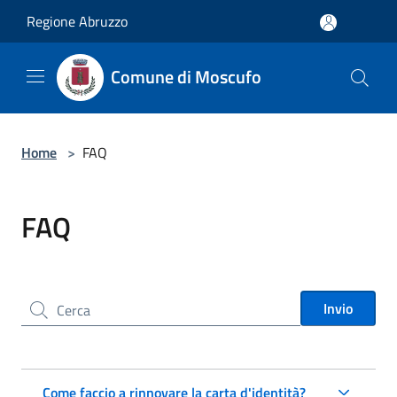
Salta al contenuto principale
Regione Abruzzo
Comune di Moscufo
Home
>
FAQ
FAQ
Cerca nel sito
Invio
Come faccio a rinnovare la carta d'identità?