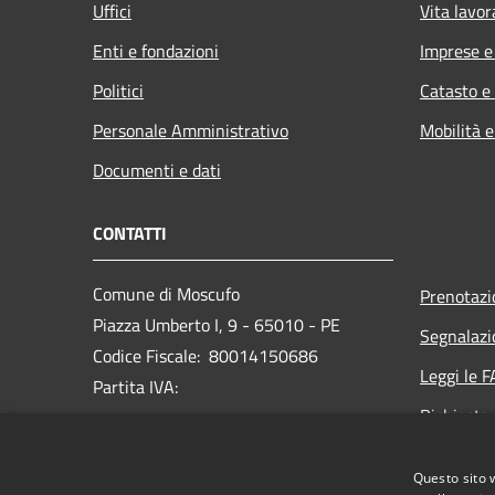
Uffici
Vita lavor
Enti e fondazioni
Imprese 
Politici
Catasto e
Personale Amministrativo
Mobilità e
Documenti e dati
CONTATTI
Comune di Moscufo
Prenotaz
Piazza Umberto I, 9 - 65010 - PE
Segnalazi
Codice Fiscale: 80014150686
Leggi le 
Partita IVA:
Richiesta
PEC:
protocollo@pec.comunedimoscufo.it
Questo sito 