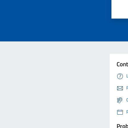
Cont
Prob