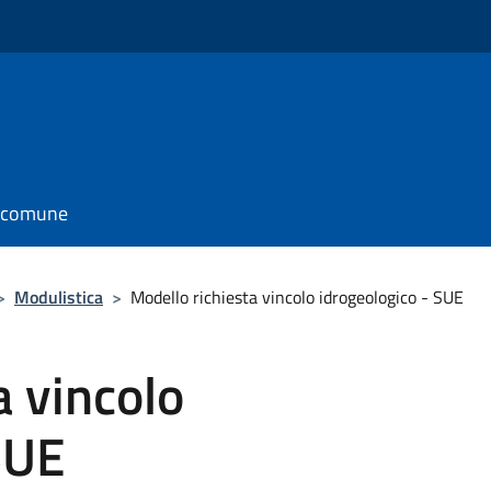
l comune
>
Modulistica
>
Modello richiesta vincolo idrogeologico - SUE
a vincolo
SUE