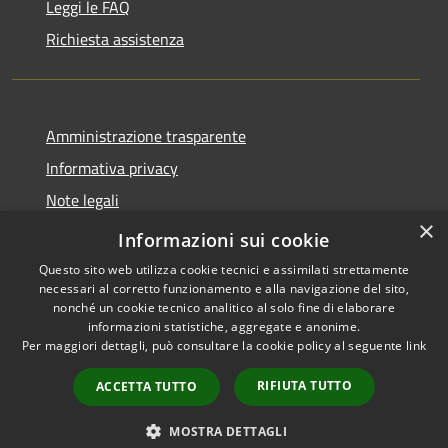
Leggi le FAQ
Richiesta assistenza
Amministrazione trasparente
Informativa privacy
Note legali
×
Dichiarazione di accessibilità
Informazioni sui cookie
Questo sito web utilizza cookie tecnici e assimilati strettamente
necessari al corretto funzionamento e alla navigazione del sito,
nonché un cookie tecnico analitico al solo fine di elaborare
informazioni statistiche, aggregate e anonime.
RSS
Copyright © 2026 • Comune di
Per maggiori dettagli, può consultare la cookie policy al seguente
link
Accessibilità
Moscufo • Powered by
Privacy
Municipium
Accesso
•
RIFIUTA TUTTO
ACCETTA TUTTO
Cookie
redazione
Mappa del sito
MOSTRA DETTAGLI