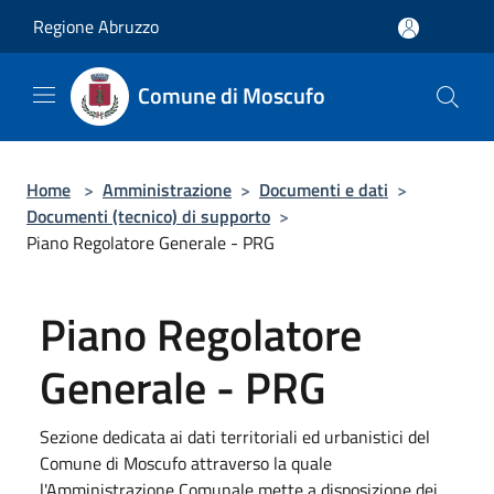
Salta al contenuto principale
Regione Abruzzo
Comune di Moscufo
Home
>
Amministrazione
>
Documenti e dati
>
Documenti (tecnico) di supporto
>
Piano Regolatore Generale - PRG
Piano Regolatore
Generale - PRG
Sezione dedicata ai dati territoriali ed urbanistici del
Comune di Moscufo attraverso la quale
l'Amministrazione Comunale mette a disposizione dei