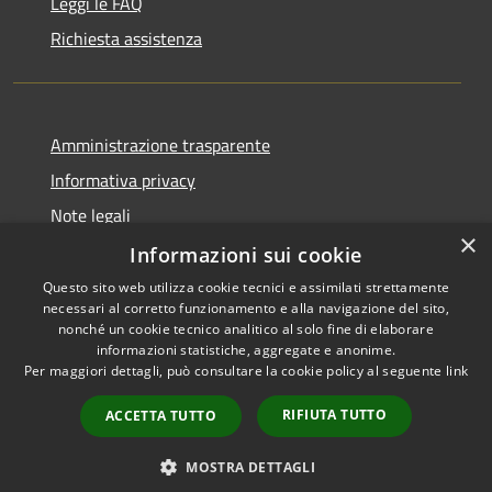
Leggi le FAQ
Richiesta assistenza
Amministrazione trasparente
Informativa privacy
Note legali
×
Dichiarazione di accessibilità
Informazioni sui cookie
Questo sito web utilizza cookie tecnici e assimilati strettamente
necessari al corretto funzionamento e alla navigazione del sito,
nonché un cookie tecnico analitico al solo fine di elaborare
informazioni statistiche, aggregate e anonime.
RSS
Copyright © 2026 • Comune di
Per maggiori dettagli, può consultare la cookie policy al seguente
link
Accessibilità
Moscufo • Powered by
Privacy
Municipium
Accesso
•
RIFIUTA TUTTO
ACCETTA TUTTO
Cookie
redazione
Mappa del sito
MOSTRA DETTAGLI