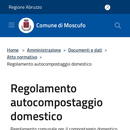
Salta al contenuto principale
Regione Abruzzo
Comune di Moscufo
Home
>
Amministrazione
>
Documenti e dati
>
Atto normativo
>
Regolamento autocompostaggio domestico
Regolamento
autocompostaggio
domestico
Regolamento comunale per il compostaggio domestico