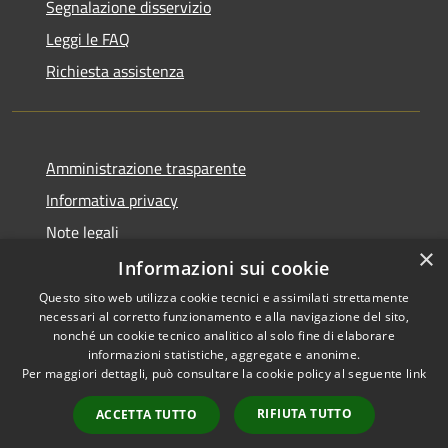
Segnalazione disservizio
Leggi le FAQ
Richiesta assistenza
Amministrazione trasparente
Informativa privacy
Note legali
×
Dichiarazione di accessibilità
Informazioni sui cookie
Questo sito web utilizza cookie tecnici e assimilati strettamente
necessari al corretto funzionamento e alla navigazione del sito,
nonché un cookie tecnico analitico al solo fine di elaborare
informazioni statistiche, aggregate e anonime.
RSS
Copyright © 2026 • Comune di
Per maggiori dettagli, può consultare la cookie policy al seguente
link
Accessibilità
Moscufo • Powered by
Privacy
Municipium
Accesso
•
RIFIUTA TUTTO
ACCETTA TUTTO
Cookie
redazione