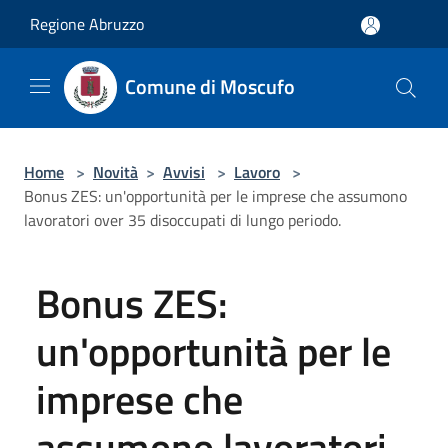
Salta al contenuto principale
Regione Abruzzo
Comune di Moscufo
Home
>
Novità
>
Avvisi
>
Lavoro
>
Bonus ZES: un'opportunità per le imprese che assumono
lavoratori over 35 disoccupati di lungo periodo.
Bonus ZES:
un'opportunità per le
imprese che
assumono lavoratori