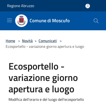
Salta al contenuto principale
Regione Abruzzo
Comune di Moscufo
Home
>
Novità
>
Comunicati
>
Ecosportello - variazione giorno apertura e luogo
Ecosportello -
variazione giorno
apertura e luogo
Modifica dell'orario e del luogo dell'ecosportello