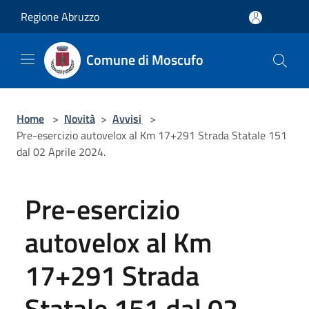
Salta al contenuto principale
Regione Abruzzo
Comune di Moscufo
Home
>
Novità
>
Avvisi
>
Pre-esercizio autovelox al Km 17+291 Strada Statale 151
dal 02 Aprile 2024.
Pre-esercizio
autovelox al Km
17+291 Strada
Statale 151 dal 02