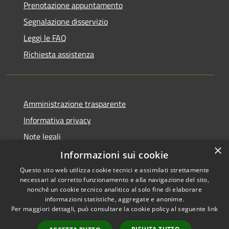
Prenotazione appuntamento
Segnalazione disservizio
Leggi le FAQ
Richiesta assistenza
Amministrazione trasparente
Informativa privacy
Note legali
×
Dichiarazione di accessibilità
Informazioni sui cookie
Questo sito web utilizza cookie tecnici e assimilati strettamente
necessari al corretto funzionamento e alla navigazione del sito,
nonché un cookie tecnico analitico al solo fine di elaborare
informazioni statistiche, aggregate e anonime.
RSS
Copyright © 2026 • Comune di
Per maggiori dettagli, può consultare la cookie policy al seguente
link
Accessibilità
Moscufo • Powered by
Privacy
Municipium
Accesso