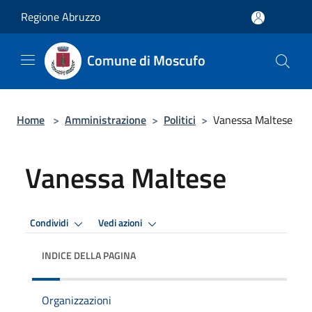
Salta al contenuto principale
Regione Abruzzo
Comune di Moscufo
Home
>
Amministrazione
>
Politici
>
Vanessa Maltese
Vanessa Maltese
Condividi
Vedi azioni
INDICE DELLA PAGINA
Organizzazioni