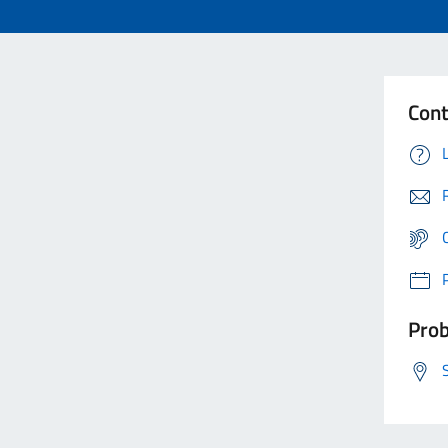
Cont
Prob