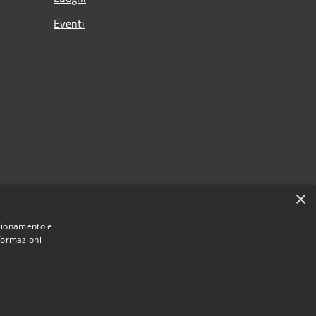
Eventi
×
nzionamento e
nformazioni