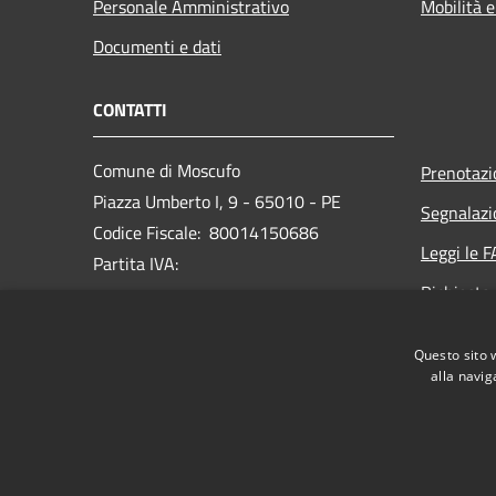
Personale Amministrativo
Mobilità e
Documenti e dati
CONTATTI
Comune di Moscufo
Prenotaz
Piazza Umberto I, 9 - 65010 - PE
Segnalazi
Codice Fiscale: 80014150686
Leggi le 
Partita IVA:
Richiesta
PEC:
protocollo@pec.comunedimoscufo.it
Questo sito 
Centralino Unico:
+ 39 085 979131
alla navig