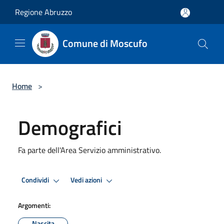
Salta al contenuto principale
Regione Abruzzo
Comune di Moscufo
Home
>
Demografici
Fa parte dell'Area Servizio amministrativo.
Condividi
Vedi azioni
Argomenti:
Nascita