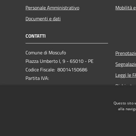
Personale Amministrativo
Mobilità e
Documenti e dati
CONTATTI
Comune di Moscufo
Prenotaz
Piazza Umberto I, 9 - 65010 - PE
Segnalazi
Codice Fiscale: 80014150686
Leggi le 
Partita IVA:
Richiesta
PEC:
protocollo@pec.comunedimoscufo.it
Questo sito 
Centralino Unico:
+ 39 085 979131
alla navig