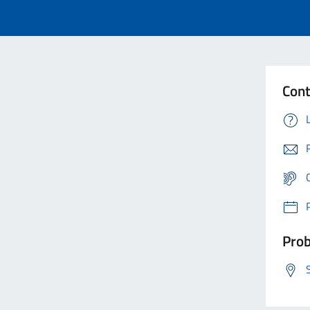
Cont
Prob