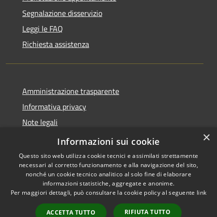
Segnalazione disservizio
Leggi le FAQ
Richiesta assistenza
Amministrazione trasparente
Informativa privacy
Note legali
×
Dichiarazione di accessibilità
Informazioni sui cookie
Questo sito web utilizza cookie tecnici e assimilati strettamente
necessari al corretto funzionamento e alla navigazione del sito,
nonché un cookie tecnico analitico al solo fine di elaborare
informazioni statistiche, aggregate e anonime.
RSS
Copyright © 2026 • Comune di
Per maggiori dettagli, può consultare la cookie policy al seguente
link
Accessibilità
Moscufo • Powered by
Privacy
Municipium
Accesso
•
RIFIUTA TUTTO
ACCETTA TUTTO