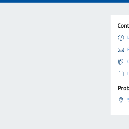
Cont
Prob