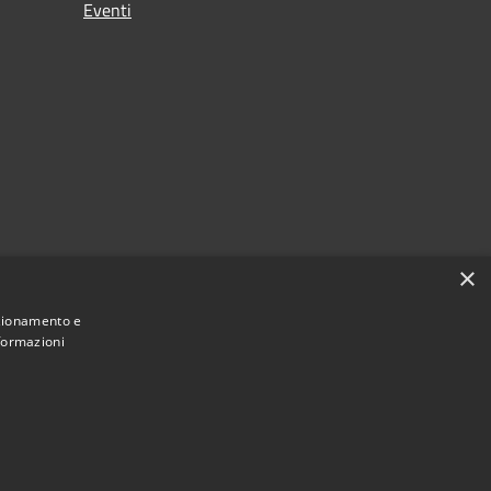
Eventi
×
nzionamento e
nformazioni
Municipium
Accesso redazione
i Moscufo • Powered by
•