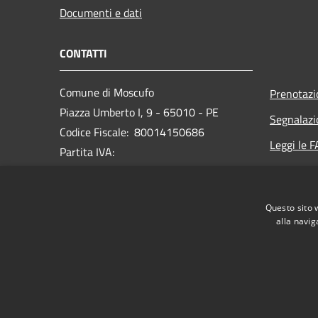
Documenti e dati
CONTATTI
Comune di Moscufo
Prenotaz
Piazza Umberto I, 9 - 65010 - PE
Segnalazi
Codice Fiscale: 80014150686
Leggi le 
Partita IVA:
Richiesta
PEC:
protocollo@pec.comunedimoscufo.it
Questo sito 
Centralino Unico:
+ 39 085 979131
alla navig
RSS
Accessibilità
Privacy
Cookie
Mappa de