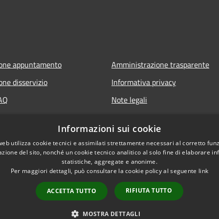
ione appuntamento
Amministrazione trasparente
one disservizio
Informativa privacy
FAQ
Note legali
 assistenza
Dichiarazione di accessibilità
Informazioni sui cookie
web utilizza cookie tecnici e assimilati strettamente necessari al corretto fu
azione del sito, nonché un cookie tecnico analitico al solo fine di elaborare i
statistiche, aggregate e anonime.
Per maggiori dettagli, può consultare la cookie policy al seguente
link
RIFIUTA TUTTO
ACCETTA TUTTO
l sito
Copyright © 2026 • Comune d
MOSTRA DETTAGLI