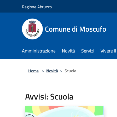
Salta al contenuto principale
Regione Abruzzo
Comune di Moscufo
Amministrazione
Novità
Servizi
Vivere i
Home
>
Novità
>
Scuola
Avvisi: Scuola