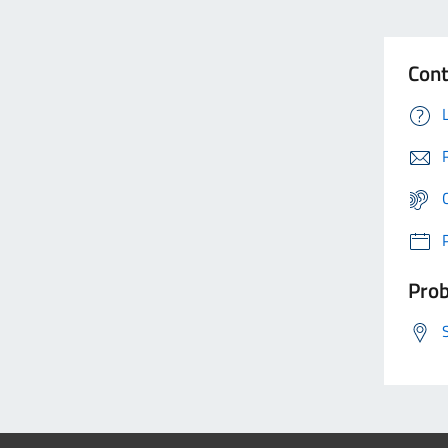
Cont
Prob