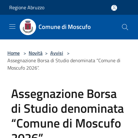
Salta al contenuto principale
Regione Abruzzo
Comune di Moscufo
Home
>
Novità
>
Avvisi
>
Assegnazione Borsa di Studio denominata “Comune di
Moscufo 2026”.
Assegnazione Borsa
di Studio denominata
“Comune di Moscufo
2026”.